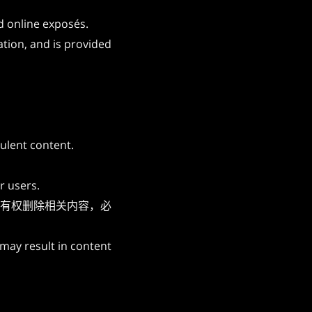
d online exposés.
tion, and is provided
dulent content.
r users.
有权删除相关内容，必
may result in content