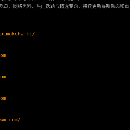
吃瓜、网络黑料、热门话题与精选专题，持续更新最新动态和重
vpcmokehw.cc/
一
com
二
com
三
com
ywm.com/