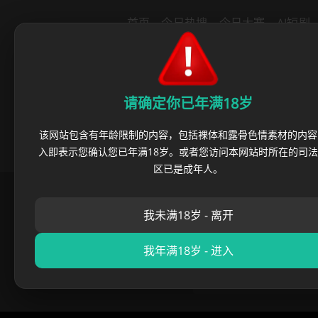
导航
首页
今日热搜
今日大赛
AI短剧
里番动漫
绿帽社区
猎奇重口
反
请确定你已年满18岁
该网站包含有年龄限制的内容，包括裸体和露骨色情素材的内容
入即表示您确认您已年满18岁。或者您访问本网站时所在的司
区已是成年人。
麻豆不打烊国内最新
我未满18岁 - 离开
麻豆不打烊海外永久
播放异常? 请刷新或
苹果App白屏 请等待
我年满18岁 - 进入
发邮件获取 最新网址 
[email protected]