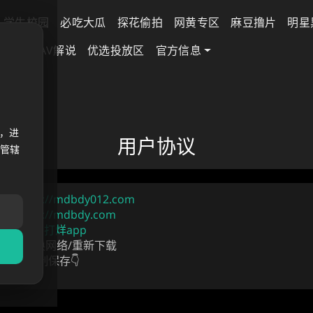
学生校园
必吃大瓜
探花偷拍
网黄专区
麻豆撸片
明星
差专区
AV解说
优选投放区
官方信息
，进
用户协议
法管辖
地址
https://mdbdy012.com
地址
https://mdbdy.com
使用
麻豆不打烊app
1分钟/切换网络/重新下载
长按复制保存👇