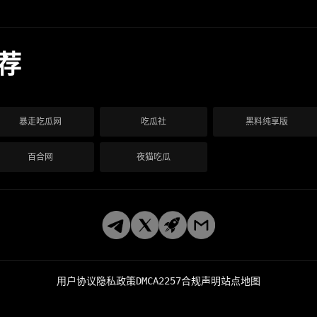
荐
暴走吃瓜网
吃瓜社
黑料纯享版
百合网
夜猫吃瓜
用户协议
隐私政策
DMCA
2257合规声明
站点地图