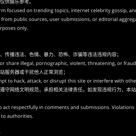
仅供娱乐参考。
focused on trending topics, internet celebrity gossip, an
rom public sources, user submissions, or editorial aggrega
rposes only.
、传播违法、色情、暴力、恐怖、诈骗等违法违规内容；
r share illegal, pornographic, violent, threatening, or frau
站服务器或干扰他人正常浏览；
t to hack, attack, or disrupt this site or interfere with othe
遵守网络文明规范，承担相关法律责任。如发现违规行为，本站
o act respectfully in comments and submissions. Violations 
to authorities.
r