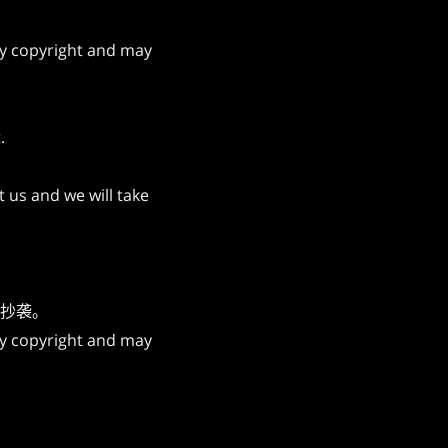
 by copyright and may
.
t us and we will take
抄袭。
 by copyright and may