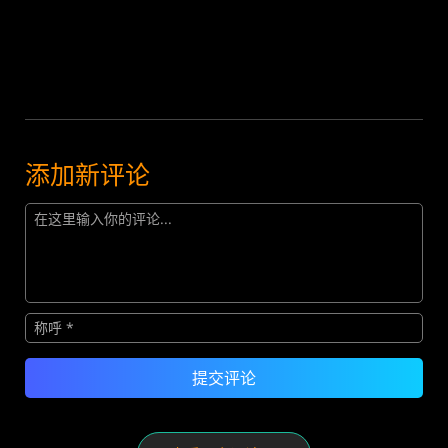
添加新评论