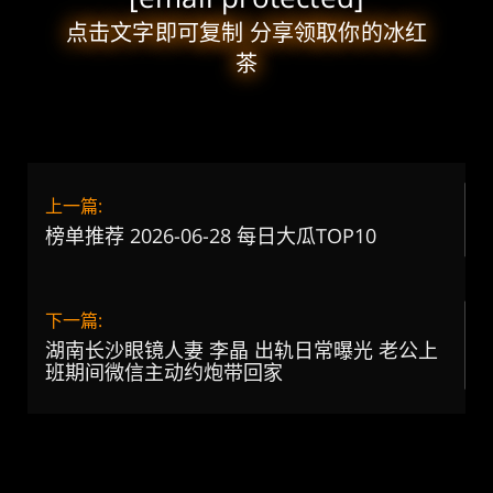
o
r
t
e
g
o
a
i
e
点击文字即可复制 分享领取你的冰红
k
m
b
茶
o
上一篇:
榜单推荐 2026-06-28 每日大瓜TOP10
下一篇:
湖南长沙眼镜人妻 李晶 出轨日常曝光 老公上
班期间微信主动约炮带回家