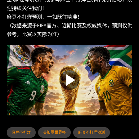
迎持续关注我们！
麻豆不打烊预测，一如既往精准！
（数据来源于FIFA官方、近期比赛及权威媒体，预测仅供
参考，比赛以实际为准）
麻豆不打烊
美加墨世界杯
麻豆不打烊预测