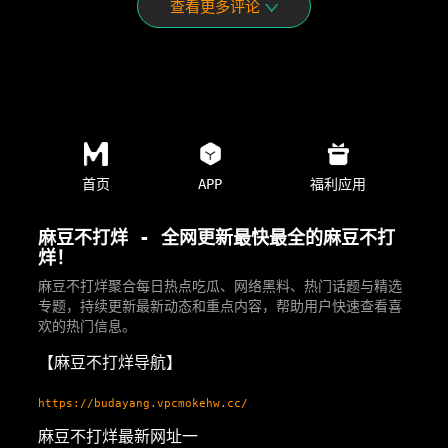
查看更多评论
首页
APP
福利应用
麻豆不打烊 - 全网更新最快最全的麻豆不打
烊！
麻豆不打烊聚合每日热点吃瓜、网络黑料、热门话题与精选
专题，持续更新最新动态和重点内容，帮助用户快速查看喜
欢的热门信息。
【麻豆不打烊导航】
https://budayang.vpcmokehw.cc/
麻豆不打烊最新网址一