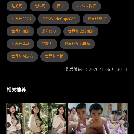
吃瓜网
黑料网
南非
2026世界杯
世界杯2026
FIFAWorldCup2026
世界杯赛程
世界杯预测
比分预测
世界杯比分预测
世界杯黑马
加拿大
世界杯竞彩推荐
世界杯淘汰赛
世界杯直播
最后编辑于: 2026 年 06 月 30 日
相关推荐