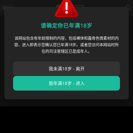
导航
首页
›
必吃大瓜
›
2026美加墨世界杯
请确定你已年满18岁
该网站包含有年龄限制的内容，包括裸体和露骨色情素材的内
2026美加墨世界杯 6月29日 赛程
容，进入即表示您确认您已年满18岁。或者您访问本网站时所
比分预测 南非vs加拿大 | 1/16决
在的司法管辖区已是成年人。
赛 淘汰赛首轮
我未满18岁 - 离开
麻豆黑料哥
•
2026 年 06 月 28 日
必吃大瓜
,
优选投放区
我年满18岁 - 进入