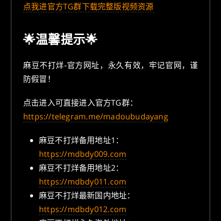
点我进官方TG群下载完整版视频资源
🌟温馨提示🌟
麻豆不打烊-官方网址，永久有效，牢记官网，谨
防假冒！
点击进入可直接进入官方TG群：
https://telegram.me/madoubudayang
麻豆不打烊备用地址1：
https://mdbdy009.com
麻豆不打烊备用地址2：
https://mdbdy011.com
麻豆不打烊最新国内地址：
https://mdbdy012.com