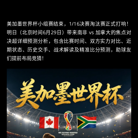
美加墨世界杯小组赛结束，1/16决赛淘汰赛正式打响！
明日（北京时间6月29日）带来南非 vs 加拿大的焦点对
决超详细预测分析，包含比赛时间、双方实力对比、近
期状态、历史交手、战术解读及精准比分预测，助球友
们提前布局竞猜！