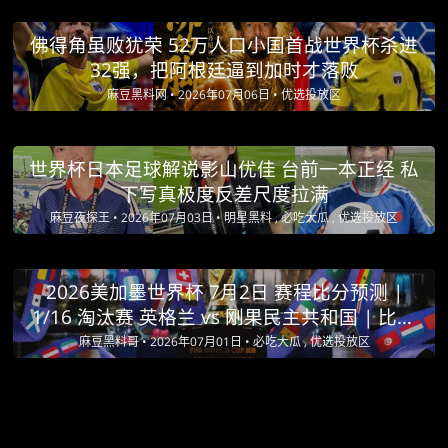
佛得角虽败犹荣 52万人口小国首战世界杯杀进
32强，把阿根廷逼到加时才落败
麻豆黑料网 •
2026年07月06日 •
优选投放区
世界杯日本足球解说影山优佳 台前一本正经 私
下写真极度反差尺度拉满
麻豆夜探王 •
2026年07月03日 •
明星黑料 , 必吃大瓜 , 优选投放区
2026美加墨世界杯 7月2日 赛程比分预测 |
1/16 淘汰赛 英格兰 vs 刚果民主共和国 | 比利
时 vs 塞内加尔 | 美国 vs 波黑
麻豆黑料哥 •
2026年07月01日 •
必吃大瓜 , 优选投放区