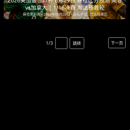
2026美加墨世界杯 6月29日 赛程比分预测 南非
vs加拿大 | 1/16决赛 淘汰赛首轮
麻豆黑料哥 •
2026年06月28日 •
必吃大瓜 , 优选投放区
1/3
下一页
跳转