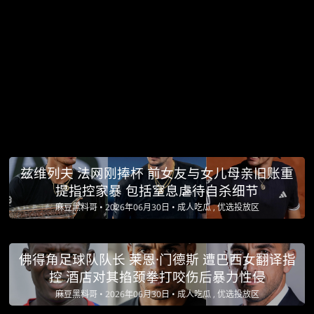
兹维列夫 法网刚捧杯 前女友与女儿母亲旧账重
提指控家暴 包括窒息虐待自杀细节
麻豆黑料哥 •
2026年06月30日 •
成人吃瓜 , 优选投放区
佛得角足球队队长 莱恩·门德斯 遭巴西女翻译指
控 酒店对其掐颈拳打咬伤后暴力性侵
麻豆黑料哥 •
2026年06月30日 •
成人吃瓜 , 优选投放区