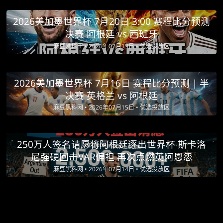
2026美加墨世界杯 7月20日 3:00 赛程比分预测
决赛 阿根廷 vs 西班牙
麻豆爱探王 •
2026年07月19日 •
优选投放区
2026美加墨世界杯 7月16日 赛程比分预测 | 半
决赛 英格兰 vs 阿根廷
麻豆黑料网 •
2026年07月15日 •
优选投放区
250万人签名请愿将阿根廷逐出世界杯 斯卡洛
尼强硬回击VAR偏袒 再次点燃英阿恩怨
麻豆黑料网 •
2026年07月14日 •
优选投放区