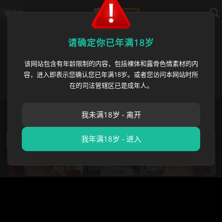
导航
优选投放区
请确定你已年满18岁
2026美加墨世界杯主题AV专区火热更新！麻豆不打烊为
你带来最新世界杯主题大片、球星扮演系列、足球宝贝
该网站包含有年龄限制的内容，包括裸体和露骨色情素材的内
特辑、死亡之组激情剧情等高品质内容。梅西、C罗、内
容，进入即表示您确认您已年满18岁。或者您访问本网站时所
马尔等球星AV合集及热点赛事刺激剪辑，想看最带感的
在的司法管辖区已是成年人。
美加墨世界杯AV视频，就来麻豆不打烊！
首页
›
优选投放区
我未满18岁 - 离开
我年满18岁 - 进入
姆巴佩伊比沙游艇激情热吻金发女郎 网友深扒
竟是顶级成人女星Comatozze 恋情曝光引爆足
坛热议
麻豆黑料网 •
2026年07月20日 •
优选投放区