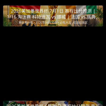
2026美加墨世界杯 7月1日 赛程比分预测 |
1/16 淘汰赛 科特迪瓦 vs 挪威 | 法国 vs 瑞典 |
墨西哥 vs 厄瓜多尔
麻豆黑料哥 •
2026年06月30日 •
必吃大瓜 , 优选投放区