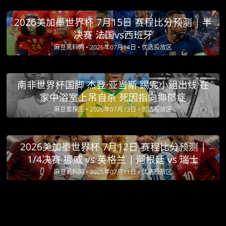
2026美加墨世界杯 7月15日 赛程比分预测 | 半
决赛 法国vs西班牙
麻豆黑料网 •
2026年07月14日 •
优选投放区
南非世界杯国脚 杰登·亚当斯 踢完小组出线 在
家中浴室上吊自杀 死因指向抑郁症
麻豆爱探王 •
2026年07月13日 •
优选投放区
2026美加墨世界杯 7月12日 赛程比分预测 |
1/4决赛 挪威 vs 英格兰 | 阿根廷 vs 瑞士
麻豆黑料网 •
2026年07月11日 •
优选投放区