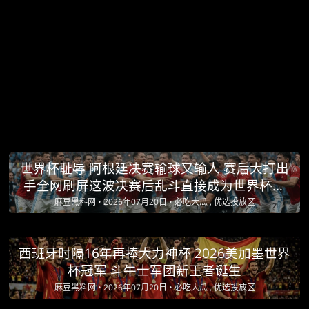
世界杯耻辱 阿根廷决赛输球又输人 赛后大打出
手全网刷屏这波决赛后乱斗直接成为世界杯最
大黑点
麻豆黑料网 •
2026年07月20日 •
必吃大瓜 , 优选投放区
西班牙时隔16年再捧大力神杯 2026美加墨世界
杯冠军 斗牛士军团新王者诞生
麻豆黑料网 •
2026年07月20日 •
必吃大瓜 , 优选投放区