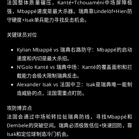
法国整体质量碾压，Kanté+Tchouaméni中场屏障极
强，Mbappé速度是最大杀器。瑞典靠Lindelöf+Hien防
守硬度+Isak单兵能力寻找反击机会。
关键球员对位
Kylian Mbappé vs 瑞典右路防守：Mbappé的启动
速度和内切是最大杀招。
N’Golo Kanté vs 瑞典中场：Kanté的覆盖面积和拦
截能力会极大限制瑞典反击。
Alexander Isak vs 法国中卫：Isak是瑞典唯一能制
造威胁的点，法国需重点盯防。
攻防博弈点
法国会通过中场轮转拉扯瑞典防线，寻找Mbappé和
Dembele的突破空间。瑞典必须极致低位+快速回防，靠
Isak和定位球制造冷门机会。