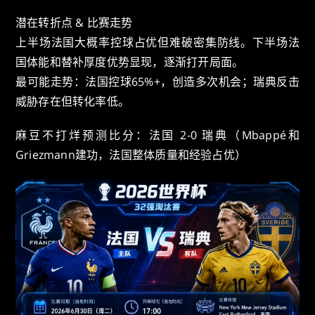
潜在转折点 & 比赛走势
上半场法国大概率控球占优但难破密集防线。下半场法
国体能和替补厚度优势显现，逐渐打开局面。
最可能走势：法国控球65%+，创造多次机会；瑞典反击
威胁存在但转化率低。
麻豆不打烊预测比分：法国 2-0 瑞典（Mbappé和
Griezmann建功，法国整体质量和经验占优）