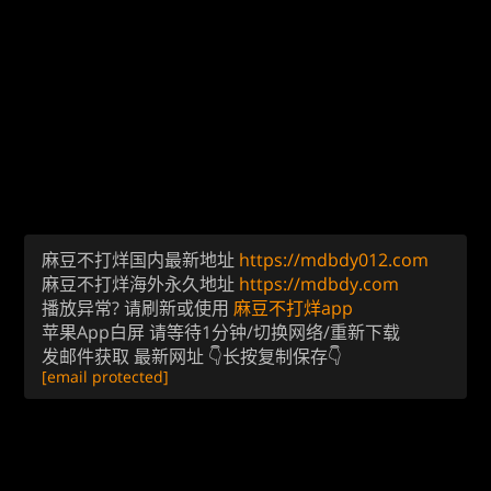
麻豆不打烊国内最新地址
https://mdbdy012.com
麻豆不打烊海外永久地址
https://mdbdy.com
播放异常? 请刷新或使用
麻豆不打烊app
苹果App白屏 请等待1分钟/切换网络/重新下载
发邮件获取 最新网址 👇长按复制保存👇
[email protected]