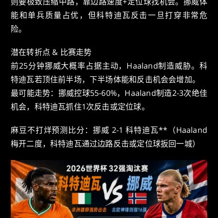
则要极致压缩中路，靠边路速度+定位球找机会。挪威体
能和单兵质量占优，但科特迪瓦反击一旦打穿非常危
险。
潜在转折点 & 比赛走势
前25分钟挪威大概率占据主动，Haaland制造威胁。科
特迪瓦若顶住前半场，下半场体能和反击机会会增加。
最可能走势：挪威控球55-60%，Haaland制造2-3次绝佳
机会，科特迪瓦抓住1次反击或定位球。
麻豆不打烊预测比分：挪威 2-1 科特迪瓦**（Haaland
梅开二度，科特迪瓦通过边路反击或定位球扳回一城）