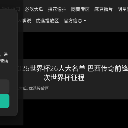
学生校园
必吃大瓜
探花偷拍
网黄专区
麻豆撸片
明星
差专区
AV解说
优选投放区
官方信息
选巴西2
，进
法管辖
巴西2026世界杯26人大名单 巴西传奇前
次世界杯征程
 22 日
必吃大瓜
,
优选投放区