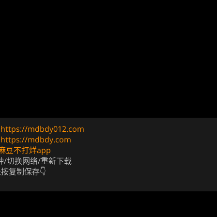
址
https://mdbdy012.com
址
https://mdbdy.com
麻豆不打烊app
钟/切换网络/重新下载
长按复制保存👇