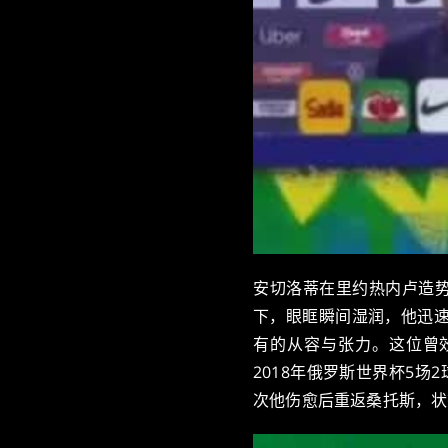
安切洛蒂在里约热内卢造势
下，眼眶瞬间湿润，他迅
有的从容与张力。这位曾效
2018年俄罗斯世界杯5场
次他伤愈后重返桑托斯，状