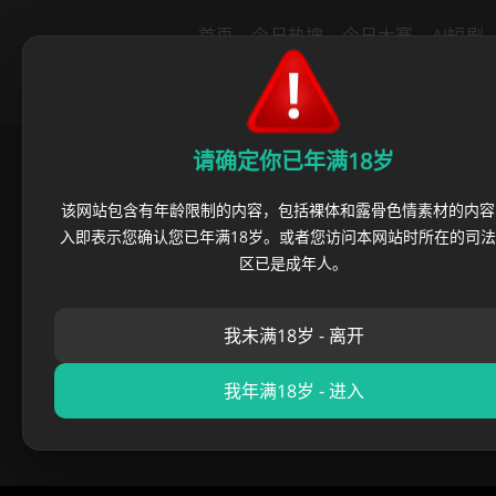
导航
首页
今日热搜
今日大赛
AI短剧
里番动漫
绿帽社区
猎奇重口
反
请确定你已年满18岁
首页
›
必吃大瓜
›
内马尔强势入
该网站包含有年龄限制的内容，包括裸体和露骨色情素材的内容
入即表示您确认您已年满18岁。或者您访问本网站时所在的司
内马尔强势入选
区已是成年人。
我未满18岁 - 离开
麻豆黑料哥
•
2026 年 05 月
我年满18岁 - 进入