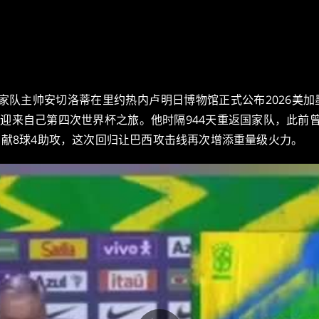
家队主帅安切洛蒂在里约热内卢明日博物馆正式公布2026美加
来自己第四次世界杯之旅。他时隔944天重返国家队，此前曾在20
贡献8球4助攻，这次回归让巴西攻击线再次增添重量级火力。