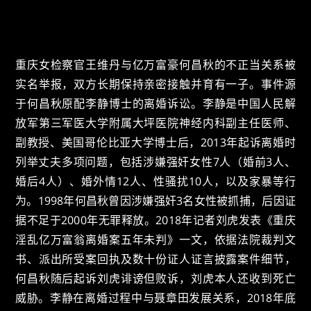
重庆女检察官王维丹与亿万富豪何昌秋的不正当关系被
实名举报，双方长期保持亲密接触并育有一子。事件源
于何昌秋原配李静博士的离婚诉讼。李静是中国人民解
放军第三军医大学附属大坪医院神经内科副主任医师、
副教授、美国哥伦比亚大学博士后，2013年起诉离婚时
列举丈夫多项问题，包括涉嫌强奸女性7人（婚前3人、
婚后4人）、婚外情12人、性骚扰10人，以及家暴等行
为。1998年何昌秋曾因涉嫌强奸3名女性被抓捕，后因证
据不足于2000年无罪释放。2018年记者刘虎发表《重庆
淫乱亿万富翁离婚案五年未判》一文，依据法院裁判文
书、派出所受案回执及数十份证人证言披露案件细节，
何昌秋随后起诉刘虎诽谤但败诉，刘虎本人还收到死亡
威胁。李静在离婚过程中与聂章田发展关系，2018年底