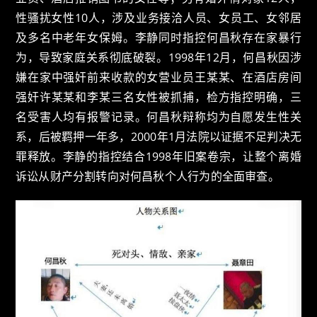
性骚扰女性10人，涉及业务接洽人员、女员工、女邻居
及多名中老年女保姆。李静同时指控何昌秋存在家暴行
为，导致家庭关系彻底破裂。1998年12月，何昌秋因涉
嫌在家中强奸前来收款的女营业员王某某、在酒店房间
强奸许某某和李某三名女性被抓捕，检方指控明确，三
名受害人均有报警记录。何昌秋辩称均为自愿发生性关
系，后被羁押一年多，2000年1月法院以证据不足判决无
罪释放。李静的指控结合1998年旧案卷宗，让整个离婚
诉讼从财产分割转向对何昌秋个人行为的全面审查。