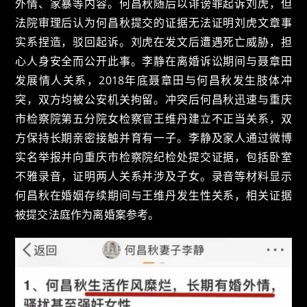
外情、家暴等内容。何昌秋随后以诽谤罪起诉刘虎，但
法院审理后认为何昌秋提交的证据无法证明刘虎文章事
实系捏造，驳回起诉。刘虎在发文后遭遇死亡威胁，担
心人身安全而公开此事。李静在离婚诉讼期间与聂章田
发展情人关系，2018年底聂章田与何昌秋发生肢体冲
突，双方均被公安机关拘留。冲突后何昌秋迅速与重庆
市检察院第五分院女检察官王维丹建立不正当关系，双
方保持长期亲密接触并育有一子。李静及家人通过微博
实名举报并向重庆市检察院纪检处提交证据，包括卧室
不雅录音，证明两人关系并涉及子女。录音等材料显示
何昌秋在婚姻存续期间与王维丹发生性关系，相关证据
被提交法庭作为离婚案参考。