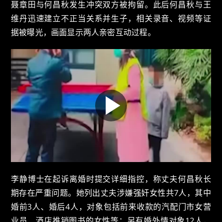
聂章田与何昌秋发生冲突双方被拘留。此后何昌秋与王
维丹迅速建立不正当关系并生子，相关录音、视频等证
据被曝光，画面显示两人亲密互动过程。
李静博士在起诉离婚时提交详细指控，称丈夫何昌秋长
期存在严重问题。她列出丈夫涉嫌强奸女性共7人，其中
婚前3人、婚后4人，对象包括前来收款的汽配门市女营
业员、酒店推销图书的女性等；另有婚外情对象12人，