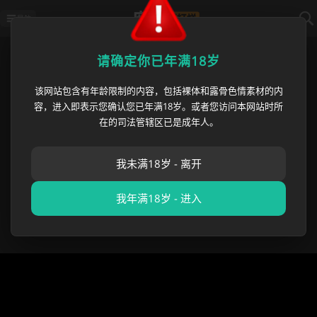
导航
首页
›
绿帽社区
›
重庆女检察官 王维丹
请确定你已年满18岁
该网站包含有年龄限制的内容，包括裸体和露骨色情素材的内
重庆女检察官 王维丹 与亿万富豪
容，进入即表示您确认您已年满18岁。或者您访问本网站时所
何昌秋 不正当关系被实名举报 原
在的司法管辖区已是成年人。
配 李静 离婚案牵出强奸指控
我未满18岁 - 离开
麻豆黑料哥
•
2026 年 06 月 14 日
绿帽社区
,
反差专区
,
成
人吃瓜
我年满18岁 - 进入