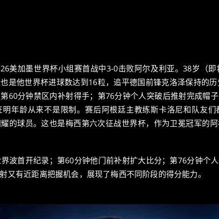
026美加墨世界杯小组赛首战中3-0击败阿尔及利亚。38岁（
也是他世界杯进球数达到16粒，追平德国前锋克洛泽保持的历
第60分钟禁区内补射得手；第76分钟个人突破后推射完成帽
证明年龄从来不是限制。赛后阿根廷主教练斯卡洛尼和队友们
闪耀的球员。这也是梅西第六次征战世界杯，作为卫冕冠军的阿
世界波首开纪录；第60分钟他门前补射扩大比分；第76分钟个
射又有近距离把握机会，展现了梅西不同阶段的得分能力。