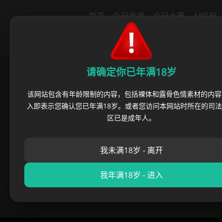
导航
首页
今日热搜
今日大赛
AI短剧
里番动漫
绿帽社区
猎奇重口
反
请确定你已年满18岁
首页
›
优选投放区
›
38岁梅西
该网站包含有年龄限制的内容，包括裸体和露骨色情素材的内容
入即表示您确认您已年满18岁。或者您访问本网站时所在的司
38岁梅西，第
区已是成年人。
我未满18岁 - 离开
麻豆黑料王
•
2026 年 06 月
我年满18岁 - 进入