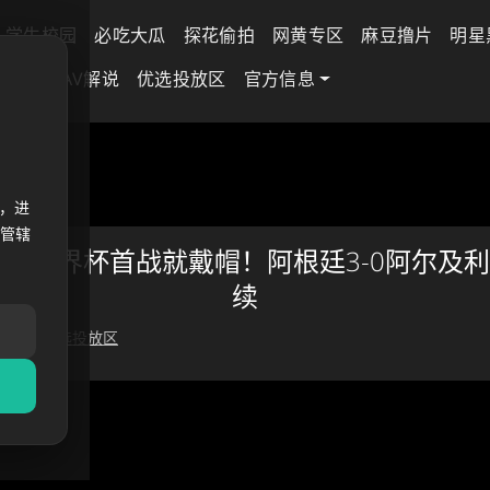
学生校园
必吃大瓜
探花偷拍
网黄专区
麻豆撸片
明星
差专区
AV解说
优选投放区
官方信息
，第六届世
，进
法管辖
六届世界杯首战就戴帽！阿根廷3-0阿尔及
续
 17 日
优选投放区