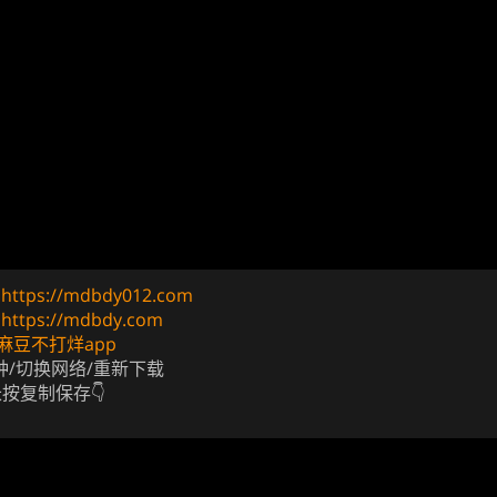
址
https://mdbdy012.com
址
https://mdbdy.com
麻豆不打烊app
钟/切换网络/重新下载
长按复制保存👇